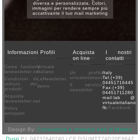
diversa e personalizzata. Colori,
immagini per rendere sempre più
accattivante il tuo mail marketing
Informazioni
Profili
Acquista
I nostri
on line
contatti
Come funziona
Virtuale
lanewsletter.net
Italiano
Un profilo
Italy
virtualeitaliano
Tel:(+39)
Condizioni di
LaNewsletter
04451716445
utilizzo dei
Il servizio
demo
Fax:(+39)
prodotti
newsletter
04451711280
Acquista
mail:lab @
lanewsletter.net
virtualeitaliano.i
fb:
Facebook
Policy
antispam
Design By:
Consulenze e strategie web di Matteo
Duso
P.I. 04237640240 | CF DSUMTT74D20E864Z